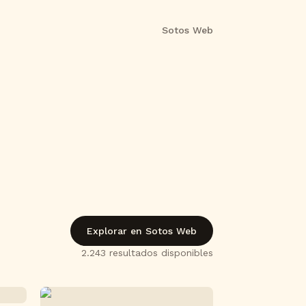
Sotos Web
Explorar en Sotos Web
2.243
resultado
s
disponible
s