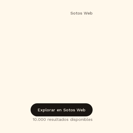
Sotos Web
Explorar en Sotos Web
10.000
resultado
s
disponible
s