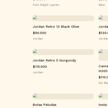
Polo Ralph Lauren
Nike
Jordan Retro 13 Black Olive
Jord
$95.000
$130
Jordan
Jorda
Jordan Retro 5 Gurgundy
Cama
$115.000
H300
Jordan
$110.
Sin Ma
Botas Peludas
Insta