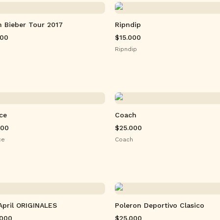
n Bieber Tour 2017
Ripndip
000
$15.000
Ripndip
ce
Coach
000
$25.000
ce
Coach
April ORIGINALES
Poleron Deportivo Clasico
.000
$25.000