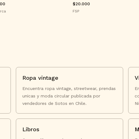
000
$20.000
rca
FSP
Ropa vintage
V
Encuentra ropa vintage, streetwear, prendas
E
unicas y moda circular publicada por
c
vendedores de Sotos en Chile.
N
Libros
M