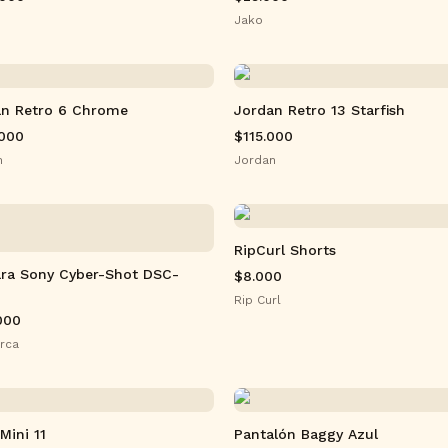
Jako
an Retro 6 Chrome
Jordan Retro 13 Starfish
.000
$115.000
n
Jordan
RipCurl Shorts
ra Sony Cyber-Shot DSC-
$8.000
Rip Curl
000
rca
 Mini 11
Pantalón Baggy Azul