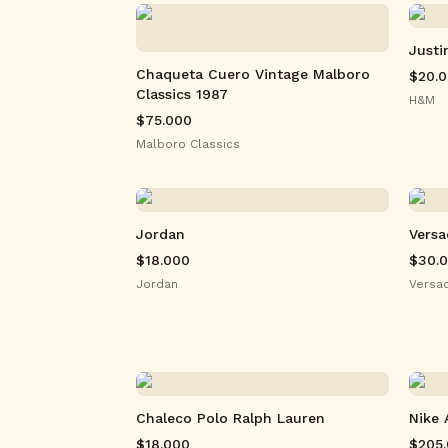
Justi
Chaqueta Cuero Vintage Malboro
$20.
Classics 1987
H&M
$75.000
Malboro Classics
Jordan
Versa
$18.000
$30.
Jordan
Versa
Chaleco Polo Ralph Lauren
Nike 
$18.000
$205