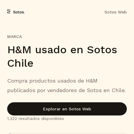
Sotos Web
MARCA
H&M usado en Sotos
Chile
Compra productos usados de H&M
publicados por vendedores de Sotos en Chile.
Explorar en Sotos Web
1.322
resultado
s
disponible
s