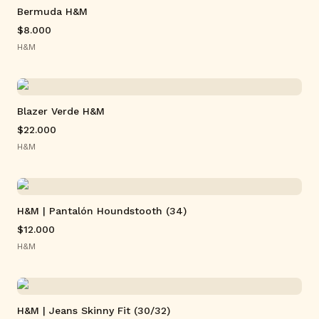
Bermuda H&M
$8.000
H&M
Blazer Verde H&M
$22.000
H&M
H&M | Pantalón Houndstooth (34)
$12.000
H&M
H&M | Jeans Skinny Fit (30/32)