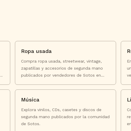
Ropa usada
R
Compra ropa usada, streetwear, vintage,
E
zapatillas y accesorios de segunda mano
u
a
publicados por vendedores de Sotos en
v
Chile.
Música
L
Explora vinilos, CDs, casetes y discos de
C
segunda mano publicados por la comunidad
re
de Sotos.
en