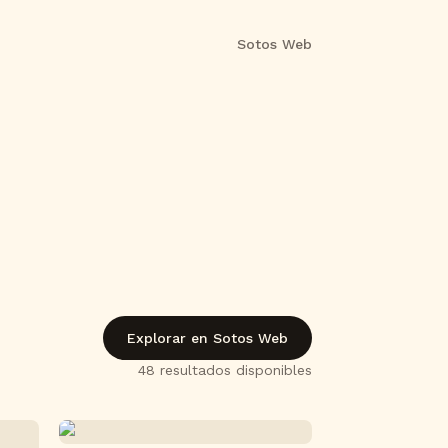
Sotos Web
Explorar en Sotos Web
48
resultado
s
disponible
s