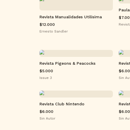
Paula
Revista Manualidades Utilísima
$7.0
$12.000
Revist
Ernesto Sandler
Revista Pigeons & Peacocks
Revis
$5.000
$6.0
Issue 3
Sin Au
Revista Club Nintendo
Revis
$6.000
$6.0
Sin Autor
Sin Au