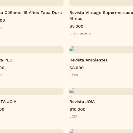
ta Cáñamo 15 Años Tapa Dura
Revista Vintage Supermercad
Almac
000
$5.000
mo
Libro usado
ta PLOT
Revista Ambientes
00
$8.000
ca
Zinio
STA JOIA
Revista JOIA
00
$10.000
JOIA