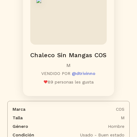
Chaleco Sin Mangas COS
M
VENDIDO POR
@
dtrivinno
❤️
89
personas les gusta
Marca
COS
Talla
M
Género
Hombre
Condición
Usado - Buen estado